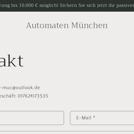
rung bis 10.000 € möglich! Sichern Sie sich jetzt ihr passi
r
Automaten München
akt
n-muc@outlook.de
schäft: 017624173535
E-Mail
*