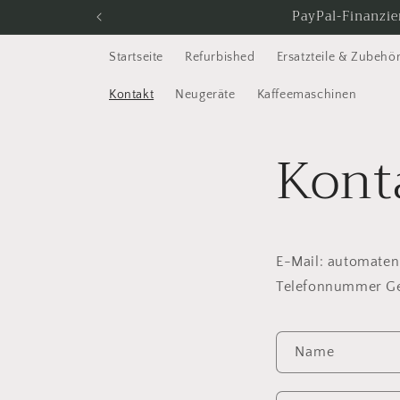
Direkt
PayPal-Finanzie
zum
Inhalt
Startseite
Refurbished
Ersatzteile & Zubehö
Kontakt
Neugeräte
Kaffeemaschinen
Kont
E-Mail: automate
Telefonnummer Ge
K
Name
o